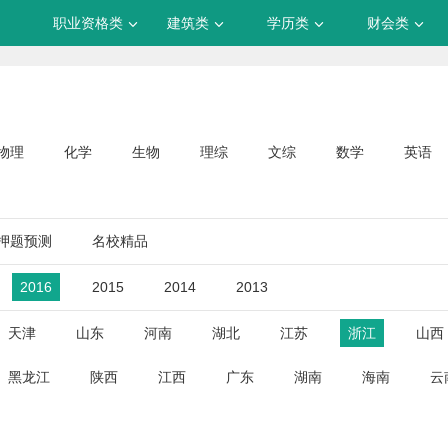
职业资格类
建筑类
学历类
财会类
物理
化学
生物
理综
文综
数学
英语
押题预测
名校精品
2016
2015
2014
2013
天津
山东
河南
湖北
江苏
浙江
山西
黑龙江
陕西
江西
广东
湖南
海南
云