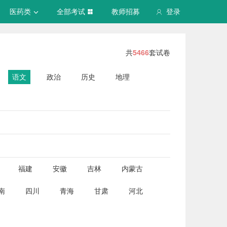
医药类
全部考试
教师招募
登录
共
5466
套试卷
语文
政治
历史
地理
福建
安徽
吉林
内蒙古
南
四川
青海
甘肃
河北