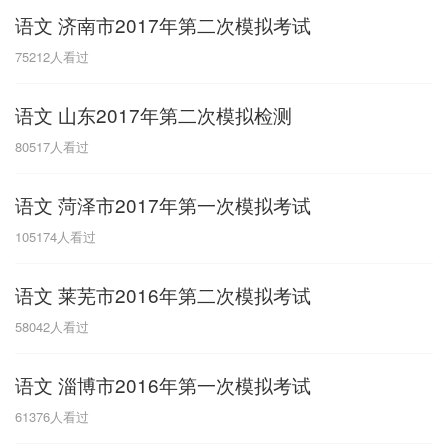
语文 济南市2017年第二次模拟考试
G
75212
人看过
广东
广西
贵州
甘肃
H
语文 山东2017年第二次模拟检测
河南
河北
湖南
湖北
80517
人看过
黑龙江
海南
语文 菏泽市2017年第一次模拟考试
J
105174
人看过
江苏
江西
吉林
语文 莱芜市2016年第二次模拟考试
L
58042
人看过
辽宁
语文 淄博市2016年第一次模拟考试
N
61376
人看过
内蒙古
宁夏