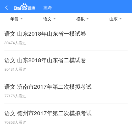
高考
年份
语文
模拟
山东
语文 山东2018年山东省一模试卷
全部
全部
全部
全部
理科数学
真题卷
2019
文科数学
模拟卷
2018
预测卷
2017
物理
89474
人看过
A
名校卷
2016
化学
2015
生物
2014
理综
2013
文综
安徽
语文 山东2018年山东省二模试卷
数学
英语
语文
政治
B
80431
人看过
历史
地理
英语B卷
英语A卷
北京
语文 济南市2017年第二次模拟考试
技术
C
77176
人看过
重庆
语文 德州市2017年第二次模拟考试
F
70353
人看过
福建