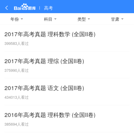
高考
年份
科目
类型
甘肃
2017年高考真题 理科数学 (全国II卷)
全部
全部
全部
全部
理科数学
真题卷
2019
文科数学
模拟卷
2018
预测卷
2017
物理
399583
人看过
A
名校卷
2016
化学
2015
生物
2014
理综
2013
文综
安徽
2017年高考真题 理综 (全国II卷)
数学
英语
语文
政治
B
375990
人看过
历史
地理
英语B卷
英语A卷
北京
2017年高考真题 语文 (全国II卷)
技术
C
434013
人看过
重庆
2016年高考真题 理科数学 (全国II卷)
F
385694
人看过
福建