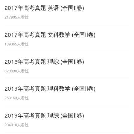
2017年高考真题 英语 (全国II卷)
G
217905
人看过
广东
广西
贵州
甘肃
H
2017年高考真题 文科数学 (全国II卷)
河南
河北
湖南
湖北
189065
人看过
黑龙江
海南
2016年高考真题 理综 (全国II卷)
J
320830
人看过
江苏
江西
吉林
2019年高考真题 理科数学 (全国II卷)
L
250163
人看过
辽宁
2019年高考真题 理综 (全国II卷)
N
204010
人看过
内蒙古
宁夏