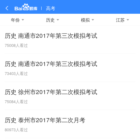
高考
年份
历史
模拟
江苏
历史 南通市2017年第三次模拟考试
全部
全部
全部
全部
理科数学
真题卷
2019
文科数学
模拟卷
2018
预测卷
2017
物理
75008
人看过
A
名校卷
2016
化学
2015
生物
2014
理综
2013
文综
安徽
历史 南通市2017年第三次模拟考试
数学
英语
语文
政治
B
73403
人看过
历史
地理
英语B卷
英语A卷
北京
历史 徐州市2017年第二次模拟考试
技术
C
75084
人看过
重庆
历史 泰州市2017年第二次月考
F
80973
人看过
福建