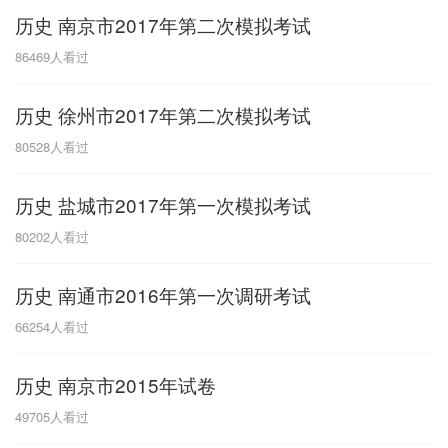
历史 南京市2017年第二次模拟考试
G
86469
人看过
广东
广西
贵州
甘肃
H
历史 徐州市2017年第二次模拟考试
河南
河北
湖南
湖北
80528
人看过
黑龙江
海南
历史 盐城市2017年第一次模拟考试
J
80202
人看过
江苏
江西
吉林
历史 南通市2016年第一次调研考试
L
66254
人看过
辽宁
历史 南京市2015年试卷
N
49705
人看过
内蒙古
宁夏