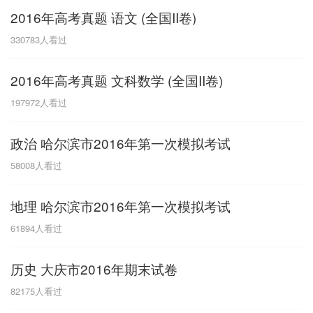
2016年高考真题 语文 (全国II卷)
G
330783
人看过
广东
广西
贵州
甘肃
H
2016年高考真题 文科数学 (全国II卷)
河南
河北
湖南
湖北
197972
人看过
黑龙江
海南
政治 哈尔滨市2016年第一次模拟考试
J
58008
人看过
江苏
江西
吉林
地理 哈尔滨市2016年第一次模拟考试
L
61894
人看过
辽宁
历史 大庆市2016年期末试卷
N
82175
人看过
内蒙古
宁夏