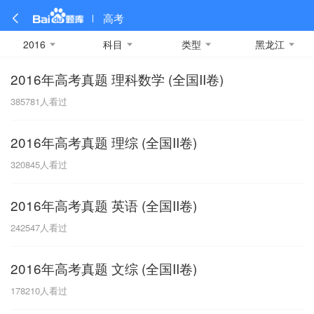
高考
2016
科目
类型
黑龙江
2016年高考真题 理科数学 (全国II卷)
全部
全部
全部
全部
理科数学
真题卷
2019
文科数学
模拟卷
2018
预测卷
2017
物理
385781
人看过
A
名校卷
2016
化学
2015
生物
2014
理综
2013
文综
安徽
2016年高考真题 理综 (全国II卷)
数学
英语
语文
政治
B
320845
人看过
历史
地理
英语B卷
英语A卷
北京
2016年高考真题 英语 (全国II卷)
技术
C
242547
人看过
重庆
2016年高考真题 文综 (全国II卷)
F
178210
人看过
福建