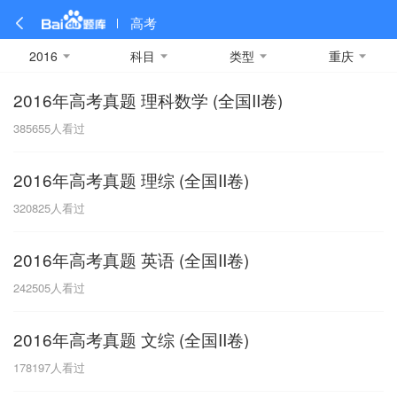
高考
2016
科目
类型
重庆
2016年高考真题 理科数学 (全国II卷)
全部
全部
全部
全部
理科数学
真题卷
2019
文科数学
模拟卷
2018
预测卷
2017
物理
385655
人看过
A
名校卷
2016
化学
2015
生物
2014
理综
2013
文综
安徽
2016年高考真题 理综 (全国II卷)
数学
英语
语文
政治
B
320825
人看过
历史
地理
英语B卷
英语A卷
北京
2016年高考真题 英语 (全国II卷)
技术
C
242505
人看过
重庆
2016年高考真题 文综 (全国II卷)
F
178197
人看过
福建