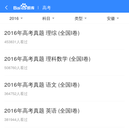
高考
2016
科目
类型
安徽
2016年高考真题 理综 (全国I卷)
全部
全部
全部
全部
理科数学
真题卷
2019
文科数学
模拟卷
2018
预测卷
2017
物理
453831
人看过
A
名校卷
2016
化学
2015
生物
2014
理综
2013
文综
安徽
2016年高考真题 理科数学 (全国I卷)
数学
英语
语文
政治
B
508760
人看过
历史
地理
英语B卷
英语A卷
北京
2016年高考真题 语文 (全国I卷)
技术
C
364752
人看过
重庆
2016年高考真题 英语 (全国I卷)
F
381944
人看过
福建