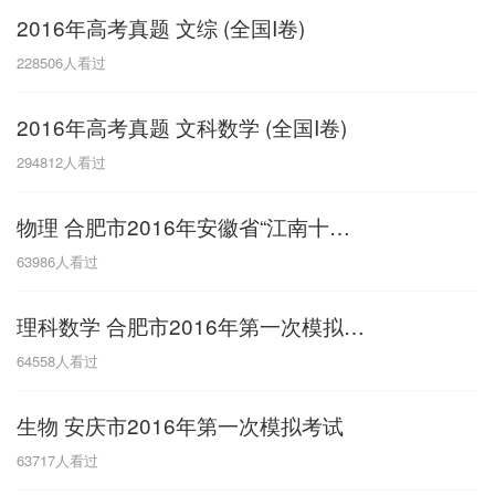
2016年高考真题 文综 (全国I卷)
G
228506
人看过
广东
广西
贵州
甘肃
H
2016年高考真题 文科数学 (全国I卷)
河南
河北
湖南
湖北
294812
人看过
黑龙江
海南
物理 合肥市2016年安徽省“江南十校”2016届高三3月联考理科综合试题-物理
J
63986
人看过
江苏
江西
吉林
理科数学 合肥市2016年第一次模拟考试
L
64558
人看过
辽宁
生物 安庆市2016年第一次模拟考试
N
63717
人看过
内蒙古
宁夏