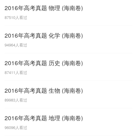
2016年高考真题 物理 (海南卷)
G
87510
人看过
广东
广西
贵州
甘肃
H
2016年高考真题 化学 (海南卷)
河南
河北
湖南
湖北
94964
人看过
黑龙江
海南
2016年高考真题 历史 (海南卷)
J
87411
人看过
江苏
江西
吉林
2016年高考真题 生物 (海南卷)
L
89983
人看过
辽宁
2016年高考真题 地理 (海南卷)
N
96096
人看过
内蒙古
宁夏