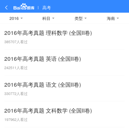
高考
2016
科目
类型
海南
2016年高考真题 理科数学 (全国II卷)
全部
全部
全部
全部
理科数学
真题卷
2019
文科数学
模拟卷
2018
预测卷
2017
物理
385707
人看过
A
名校卷
2016
化学
2015
生物
2014
理综
2013
文综
安徽
2016年高考真题 英语 (全国II卷)
数学
英语
语文
政治
B
242511
人看过
历史
地理
英语B卷
英语A卷
北京
2016年高考真题 语文 (全国II卷)
技术
C
330772
人看过
重庆
2016年高考真题 文科数学 (全国II卷)
F
197962
人看过
福建