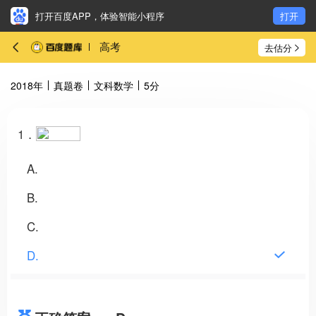
打开百度APP，体验智能小程序
打开
高考
去估分
2018年
真题卷
文科数学
5分
1．
A
B
C
D