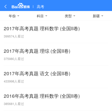
高考
年份
科目
类型
新疆
2017年高考真题 理科数学 (全国II卷)
全部
全部
全部
全部
理科数学
真题卷
2019
文科数学
模拟卷
2018
预测卷
2017
物理
399574
人看过
A
名校卷
2016
化学
2015
生物
2014
理综
2013
文综
安徽
2017年高考真题 理综 (全国II卷)
数学
英语
语文
政治
B
375980
人看过
历史
地理
英语B卷
英语A卷
北京
2017年高考真题 语文 (全国II卷)
技术
C
433998
人看过
重庆
2016年高考真题 理科数学 (全国II卷)
F
385681
人看过
福建