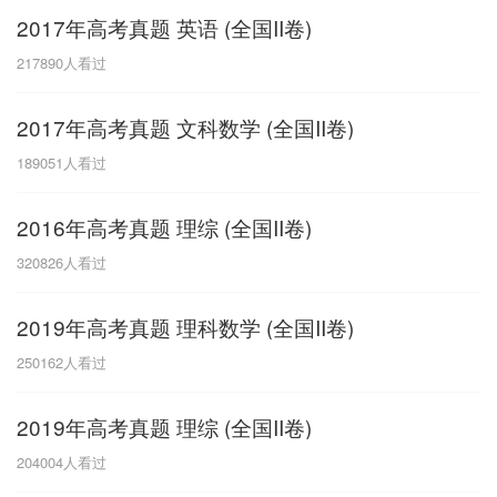
2017年高考真题 英语 (全国II卷)
G
217890
人看过
广东
广西
贵州
甘肃
H
2017年高考真题 文科数学 (全国II卷)
河南
河北
湖南
湖北
189051
人看过
黑龙江
海南
2016年高考真题 理综 (全国II卷)
J
320826
人看过
江苏
江西
吉林
2019年高考真题 理科数学 (全国II卷)
L
250162
人看过
辽宁
2019年高考真题 理综 (全国II卷)
N
204004
人看过
内蒙古
宁夏