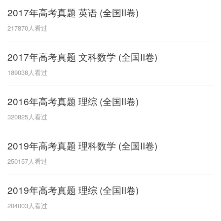
2017年高考真题 英语 (全国II卷)
G
217870
人看过
广东
广西
贵州
甘肃
H
2017年高考真题 文科数学 (全国II卷)
河南
河北
湖南
湖北
189038
人看过
黑龙江
海南
2016年高考真题 理综 (全国II卷)
J
320825
人看过
江苏
江西
吉林
2019年高考真题 理科数学 (全国II卷)
L
250157
人看过
辽宁
2019年高考真题 理综 (全国II卷)
N
204003
人看过
内蒙古
宁夏