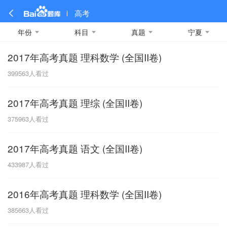
高考
年份
科目
真题
宁夏
2017年高考真题 理科数学 (全国II卷)
全部
全部
全部
全部
理科数学
真题卷
2019
文科数学
模拟卷
2018
预测卷
2017
物理
399563
人看过
A
名校卷
2016
化学
2015
生物
2014
理综
2013
文综
安徽
2017年高考真题 理综 (全国II卷)
数学
英语
语文
政治
B
375963
人看过
历史
地理
英语B卷
英语A卷
北京
2017年高考真题 语文 (全国II卷)
技术
C
433987
人看过
重庆
2016年高考真题 理科数学 (全国II卷)
F
385663
人看过
福建