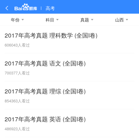
高考
年份
科目
真题
山西
2017年高考真题 理科数学 (全国I卷)
全部
全部
全部
全部
理科数学
真题卷
2019
文科数学
模拟卷
2018
预测卷
2017
物理
606043
人看过
A
名校卷
2016
化学
2015
生物
2014
理综
2013
文综
安徽
2017年高考真题 语文 (全国I卷)
数学
英语
语文
政治
B
700377
人看过
历史
地理
英语B卷
英语A卷
北京
2017年高考真题 理综 (全国I卷)
技术
C
854363
人看过
重庆
2017年高考真题 英语 (全国I卷)
F
486923
人看过
福建