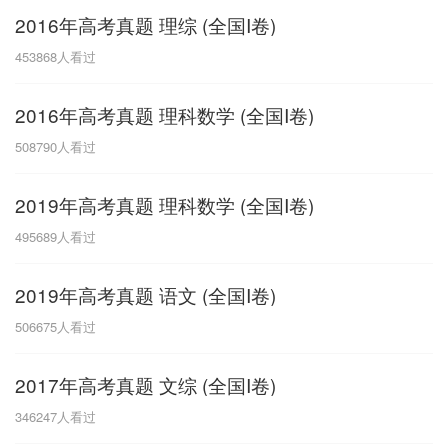
2016年高考真题 理综 (全国I卷)
G
453868
人看过
广东
广西
贵州
甘肃
H
2016年高考真题 理科数学 (全国I卷)
河南
河北
湖南
湖北
508790
人看过
黑龙江
海南
2019年高考真题 理科数学 (全国I卷)
J
495689
人看过
江苏
江西
吉林
2019年高考真题 语文 (全国I卷)
L
506675
人看过
辽宁
2017年高考真题 文综 (全国I卷)
N
346247
人看过
内蒙古
宁夏