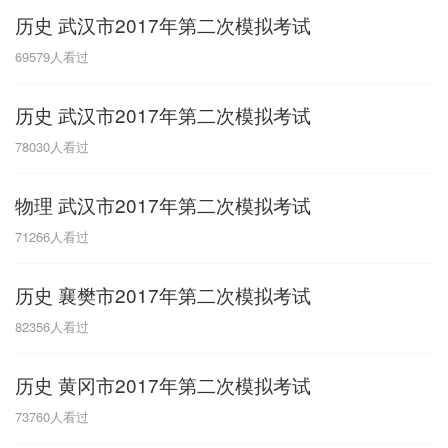
历史 武汉市2017年第二次模拟考试
G
69579
人看过
广东
广西
贵州
甘肃
H
历史 武汉市2017年第二次模拟考试
河南
河北
湖南
湖北
78030
人看过
黑龙江
海南
物理 武汉市2017年第二次模拟考试
J
71266
人看过
江苏
江西
吉林
历史 襄樊市2017年第二次模拟考试
L
82356
人看过
辽宁
历史 黄冈市2017年第二次模拟考试
N
73760
人看过
内蒙古
宁夏