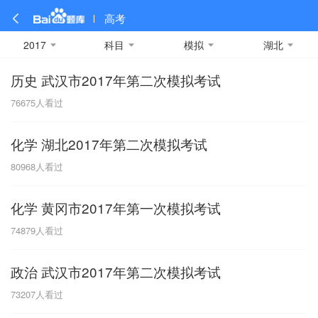
高考
2017
科目
模拟
湖北
历史 武汉市2017年第二次模拟考试
全部
全部
全部
全部
理科数学
真题卷
2019
文科数学
模拟卷
2018
预测卷
2017
物理
76675
人看过
A
名校卷
2016
化学
2015
生物
2014
理综
2013
文综
安徽
化学 湖北2017年第二次模拟考试
数学
英语
语文
政治
B
80968
人看过
历史
地理
英语B卷
英语A卷
北京
化学 黄冈市2017年第一次模拟考试
技术
C
74879
人看过
重庆
政治 武汉市2017年第二次模拟考试
F
73207
人看过
福建