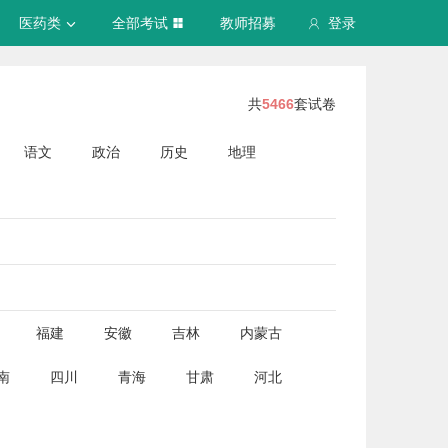
医药类
全部考试
教师招募
登录
共
5466
套试卷
语文
政治
历史
地理
福建
安徽
吉林
内蒙古
南
四川
青海
甘肃
河北