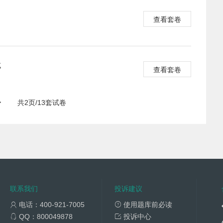
查看套卷
试
查看套卷
>
共2页/13套试卷
联系我们
投诉建议
电话：400-921-7005
使用题库前必读
QQ：800049878
投诉中心