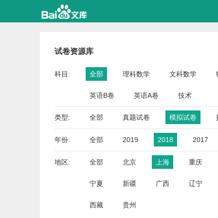
试卷资源库
科目:
全部
理科数学
文科数学
英语B卷
英语A卷
技术
类型:
全部
真题试卷
模拟试卷
年份:
全部
2019
2018
2017
地区:
全部
北京
上海
重庆
宁夏
新疆
广西
辽宁
西藏
贵州