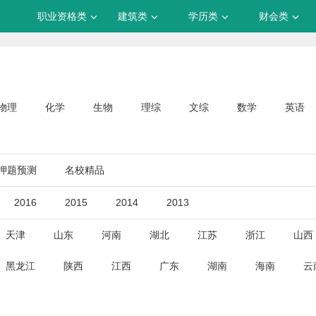
职业资格类
建筑类
学历类
财会类
物理
化学
生物
理综
文综
数学
英语
押题预测
名校精品
2016
2015
2014
2013
天津
山东
河南
湖北
江苏
浙江
山西
黑龙江
陕西
江西
广东
湖南
海南
云