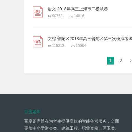
语文 2018年高三上海市二模试卷
90762
14816
文综 普陀区2018年高三普陀区第三次模拟考
115212
15084
1
2
百度题库
百度题库旨在为考生提供高效的智能备考服务，全面
覆盖中小学财会类、建筑工程、职业资格、医卫类、