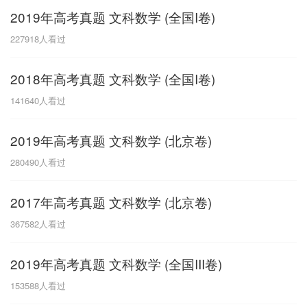
2019年高考真题 文科数学 (全国I卷)
G
227918
人看过
广东
广西
贵州
甘肃
H
2018年高考真题 文科数学 (全国I卷)
河南
河北
湖南
湖北
141640
人看过
黑龙江
海南
2019年高考真题 文科数学 (北京卷)
J
280490
人看过
江苏
江西
吉林
2017年高考真题 文科数学 (北京卷)
L
367582
人看过
辽宁
2019年高考真题 文科数学 (全国III卷)
N
153588
人看过
内蒙古
宁夏