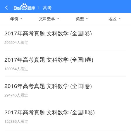
高考
年份
文科数学
类型
地区
2017年高考真题 文科数学 (全国I卷)
全部
全部
全部
全部
理科数学
真题卷
2019
文科数学
模拟卷
2018
预测卷
2017
物理
295204
人看过
A
名校卷
2016
化学
2015
生物
2014
理综
2013
文综
安徽
2017年高考真题 文科数学 (全国II卷)
数学
英语
语文
政治
B
189064
人看过
历史
地理
英语B卷
英语A卷
北京
2016年高考真题 文科数学 (全国I卷)
技术
C
294746
人看过
重庆
2017年高考真题 文科数学 (全国III卷)
F
152336
人看过
福建