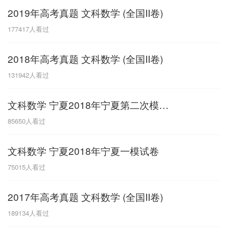
2019年高考真题 文科数学 (全国II卷)
G
177417
人看过
广东
广西
贵州
甘肃
H
2018年高考真题 文科数学 (全国II卷)
河南
河北
湖南
湖北
131942
人看过
黑龙江
海南
文科数学 宁夏2018年宁夏第二次模拟考试
J
85650
人看过
江苏
江西
吉林
文科数学 宁夏2018年宁夏一模试卷
L
75015
人看过
辽宁
2017年高考真题 文科数学 (全国II卷)
N
189134
人看过
内蒙古
宁夏