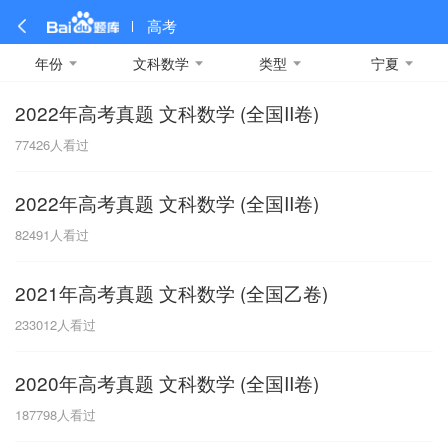
高考
年份
文科数学
类型
宁夏
2022年高考真题 文科数学 (全国II卷)
全部
全部
全部
全部
理科数学
真题卷
2019
文科数学
模拟卷
2018
预测卷
2017
物理
77426
人看过
A
名校卷
2016
化学
2015
生物
2014
理综
2013
文综
安徽
2022年高考真题 文科数学 (全国II卷)
数学
英语
语文
政治
B
82491
人看过
历史
地理
英语B卷
英语A卷
北京
2021年高考真题 文科数学 (全国乙卷)
技术
C
233012
人看过
重庆
2020年高考真题 文科数学 (全国II卷)
F
187798
人看过
福建