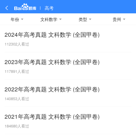
高考
年份
文科数学
类型
贵州
2024年高考真题 文科数学 (全国甲卷)
全部
全部
全部
全部
理科数学
真题卷
2019
文科数学
模拟卷
2018
预测卷
2017
物理
112302
人看过
A
名校卷
2016
化学
2015
生物
2014
理综
2013
文综
安徽
2023年高考真题 文科数学 (全国甲卷)
数学
英语
语文
政治
B
117891
人看过
历史
地理
英语B卷
英语A卷
北京
2022年高考真题 文科数学 (全国甲卷)
技术
C
140853
人看过
重庆
2021年高考真题 文科数学 (全国甲卷)
F
184680
人看过
福建