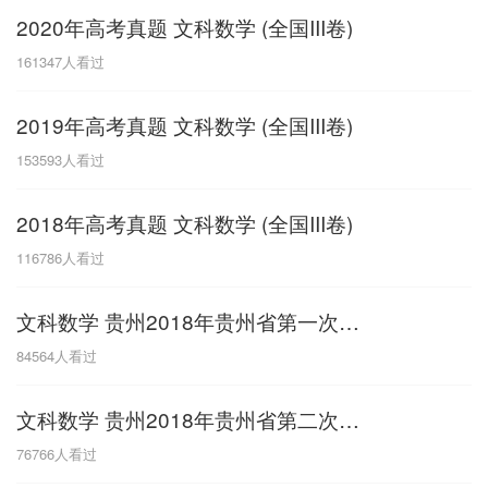
2020年高考真题 文科数学 (全国III卷)
G
161347
人看过
广东
广西
贵州
甘肃
H
2019年高考真题 文科数学 (全国III卷)
河南
河北
湖南
湖北
153593
人看过
黑龙江
海南
2018年高考真题 文科数学 (全国III卷)
J
116786
人看过
江苏
江西
吉林
文科数学 贵州2018年贵州省第一次模拟考试
L
84564
人看过
辽宁
文科数学 贵州2018年贵州省第二次模拟考试
N
76766
人看过
内蒙古
宁夏