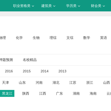
职业资格类
建筑类
学历类
财会类
物理
化学
生物
理综
文综
数学
英语
押题预测
名校精品
2016
2015
2014
2013
天津
山东
河南
湖北
江苏
浙江
山西
黑龙江
陕西
江西
广东
湖南
海南
云