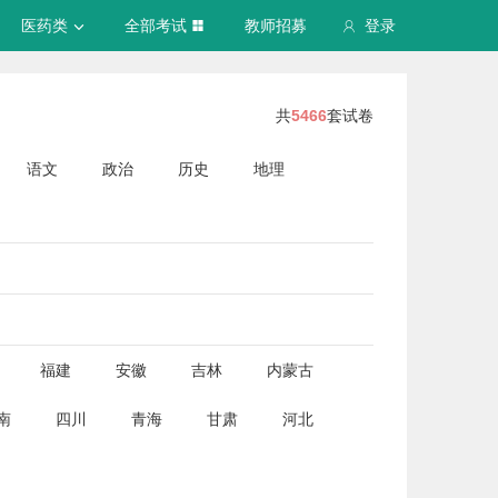
医药类
全部考试
教师招募
登录
共
5466
套试卷
语文
政治
历史
地理
福建
安徽
吉林
内蒙古
南
四川
青海
甘肃
河北