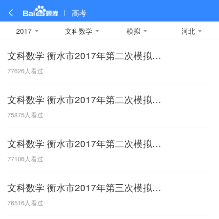
高考
2017
文科数学
模拟
河北
文科数学 衡水市2017年第二次模拟考试
全部
全部
全部
全部
理科数学
真题卷
2019
文科数学
模拟卷
2018
预测卷
2017
物理
77626
人看过
A
名校卷
2016
化学
2015
生物
2014
理综
2013
文综
安徽
文科数学 衡水市2017年第二次模拟考试
数学
英语
语文
政治
B
75875
人看过
历史
地理
英语B卷
英语A卷
北京
文科数学 衡水市2017年第二次模拟考试
技术
C
77106
人看过
重庆
文科数学 衡水市2017年第三次模拟考试
F
76516
人看过
福建