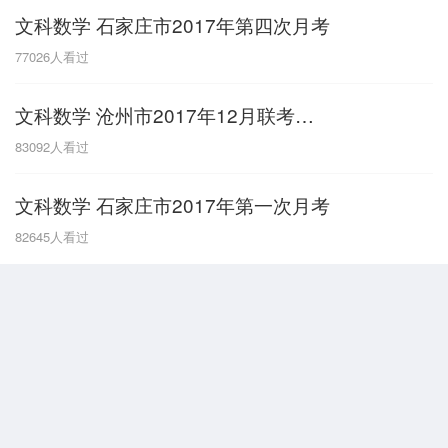
文科数学 石家庄市2017年第四次月考
G
77026
人看过
广东
广西
贵州
甘肃
H
文科数学 沧州市2017年12月联考文科数学
河南
河北
湖南
湖北
83092
人看过
黑龙江
海南
文科数学 石家庄市2017年第一次月考
J
82645
人看过
江苏
江西
吉林
L
辽宁
N
内蒙古
宁夏