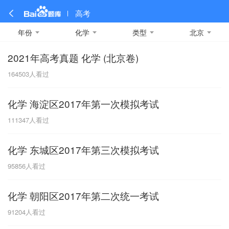
高考
年份
化学
类型
北京
2021年高考真题 化学 (北京卷)
全部
全部
全部
全部
理科数学
真题卷
2019
文科数学
模拟卷
2018
预测卷
2017
物理
164503
人看过
A
名校卷
2016
化学
2015
生物
2014
理综
2013
文综
安徽
化学 海淀区2017年第一次模拟考试
数学
英语
语文
政治
B
111347
人看过
历史
地理
英语B卷
英语A卷
北京
化学 东城区2017年第三次模拟考试
技术
C
95856
人看过
重庆
化学 朝阳区2017年第二次统一考试
F
91204
人看过
福建