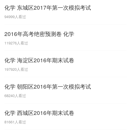
化学 东城区2017年第一次模拟考试
G
94999
人看过
广东
广西
贵州
甘肃
H
2016年高考绝密预测卷 化学
河南
河北
湖南
湖北
119276
人看过
黑龙江
海南
化学 海淀区2016年期末试卷
J
197920
人看过
江苏
江西
吉林
化学 朝阳区2016年第一次模拟考试
L
68240
人看过
辽宁
化学 西城区2016年期末试卷
N
81661
人看过
内蒙古
宁夏