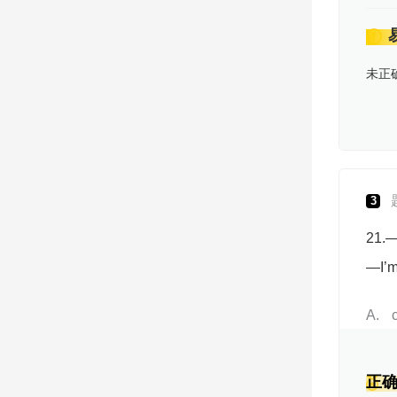
未正
3
21.—
—I’m 
A
正