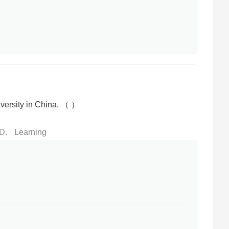
iversity in China. （ ）
D
Learning