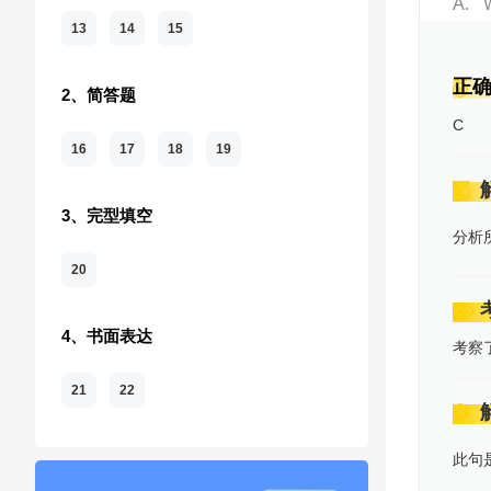
A
13
14
15
正
2、简答题
C
16
17
18
19
3、完型填空
分析
20
4、书面表达
考察
21
22
此句