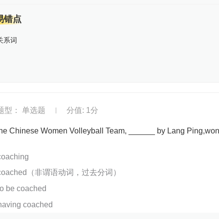
易错点
关系词
题型： 单选题
分值: 1分
|
he Chinese Women Volleyball Team, ______ by Lang Ping,won 
coaching
coached（非谓语动词，过去分词）
to be coached
having coached