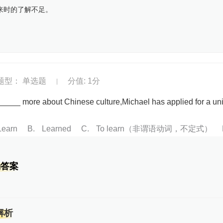
来时的了解不足。
题型： 单选题
分值: 1分
|
_____ more about Chinese culture,Michael has applied for a un
Learn
B
Learned
C
To learn（非谓语动词，不定式）
确答案
解析