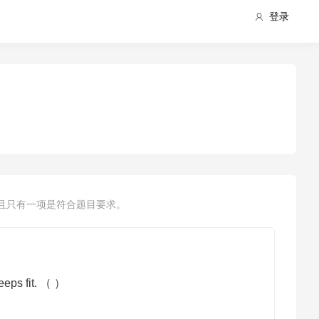
登录
且只有一项是符合题目要求。
eeps fit. （ ）