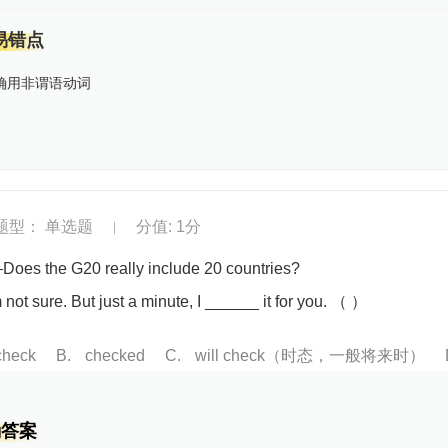
易错点
确用非谓语动词
题型： 单选题
分值: 1分
|
Does the G20 really include 20 countries?
not sure. But just a minute, I ______ it for you. （ ）
check
B
checked
C
will check（时态，一般将来时）
确答案