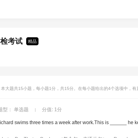
质检考试
精品
本大题共
15
小题，每小题
1
分，共
15
分。在每小题给出的4个选项中，有
题型： 单选题
分值: 1分
|
ichard swims three times a week after work.This is ______ he k