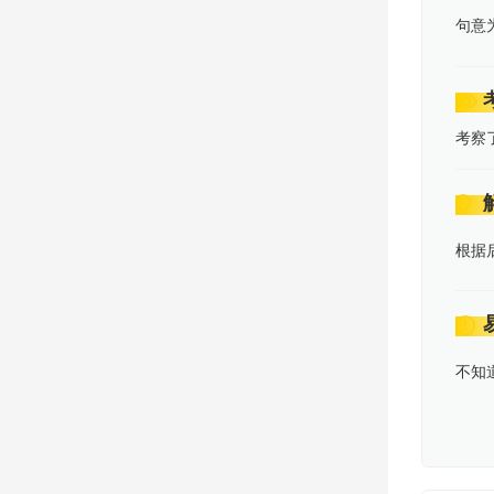
句意
考察
根据
不知