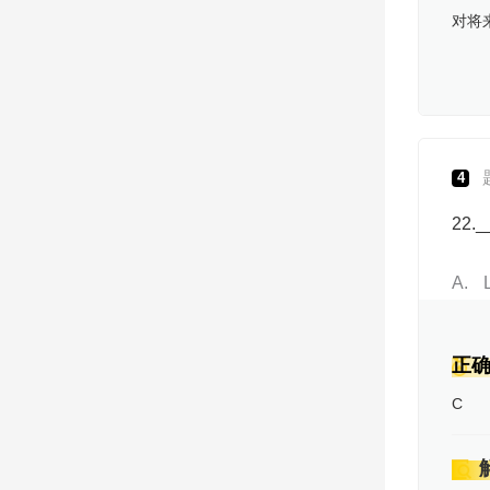
对将
4
22._
A
正
C