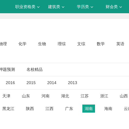
职业资格类
建筑类
学历类
财会类
物理
化学
生物
理综
文综
数学
英语
押题预测
名校精品
2016
2015
2014
2013
天津
山东
河南
湖北
江苏
浙江
山西
黑龙江
陕西
江西
广东
湖南
海南
云