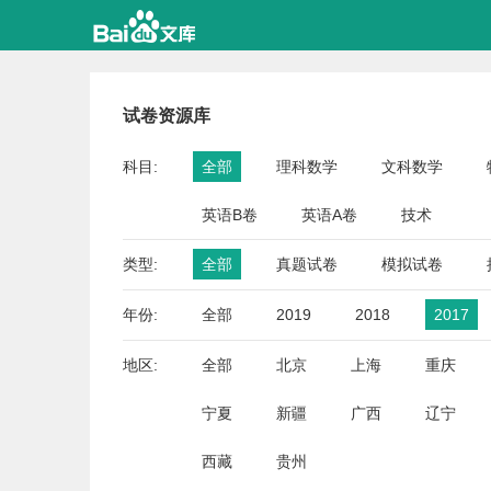
试卷资源库
科目:
全部
理科数学
文科数学
英语B卷
英语A卷
技术
类型:
全部
真题试卷
模拟试卷
年份:
全部
2019
2018
2017
地区:
全部
北京
上海
重庆
宁夏
新疆
广西
辽宁
西藏
贵州