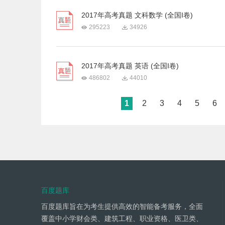
2017年高考真题 文科数学 (全国I卷)
295223
34926
2017年高考真题 英语 (全国I卷)
486802
44010
1
2
3
4
5
6
百度题库
百度题库旨在为考生提供高效的智能备考服务，全面
覆盖中小学财会类、建筑工程、职业资格、医卫类、