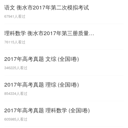
语文 衡水市2017年第二次模拟考试
G
67941
人看过
广东
广西
贵州
甘肃
H
理科数学 衡水市2017年第三册质量检测
河南
河北
湖南
湖北
76115
人看过
黑龙江
海南
2017年高考真题 文综 (全国I卷)
J
346225
人看过
江苏
江西
吉林
2017年高考真题 理综 (全国I卷)
L
854334
人看过
辽宁
2017年高考真题 理科数学 (全国I卷)
N
605985
人看过
内蒙古
宁夏