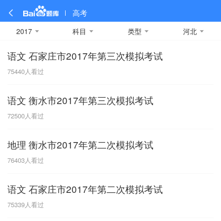
高考
2017
科目
类型
河北
语文 石家庄市2017年第三次模拟考试
全部
全部
全部
全部
理科数学
真题卷
2019
文科数学
模拟卷
2018
预测卷
2017
物理
75440
人看过
A
名校卷
2016
化学
2015
生物
2014
理综
2013
文综
安徽
语文 衡水市2017年第三次模拟考试
数学
英语
语文
政治
B
72500
人看过
历史
地理
英语B卷
英语A卷
北京
地理 衡水市2017年第二次模拟考试
技术
C
76403
人看过
重庆
语文 石家庄市2017年第二次模拟考试
F
75339
人看过
福建