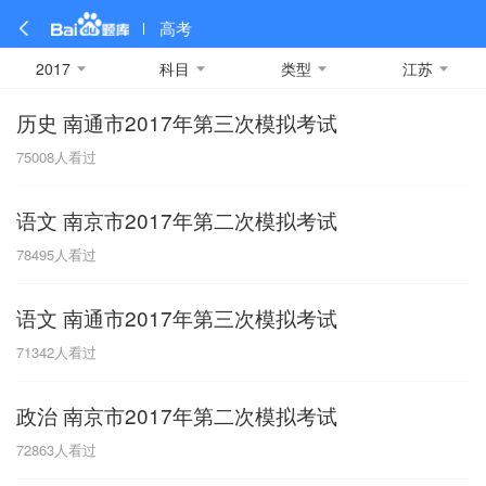
高考
2017
科目
类型
江苏
历史 南通市2017年第三次模拟考试
全部
全部
全部
全部
理科数学
真题卷
2019
文科数学
模拟卷
2018
预测卷
2017
物理
75008
人看过
A
名校卷
2016
化学
2015
生物
2014
理综
2013
文综
安徽
语文 南京市2017年第二次模拟考试
数学
英语
语文
政治
B
78495
人看过
历史
地理
英语B卷
英语A卷
北京
语文 南通市2017年第三次模拟考试
技术
C
71342
人看过
重庆
政治 南京市2017年第二次模拟考试
F
72863
人看过
福建