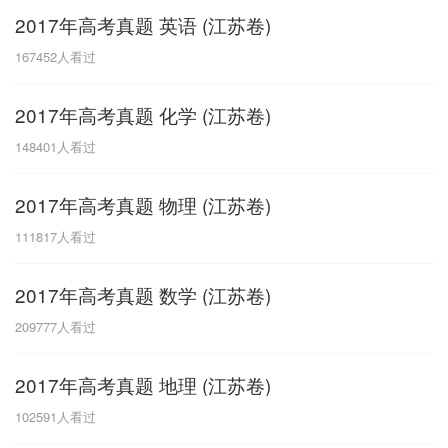
2017年高考真题 英语 (江苏卷)
G
167452
人看过
广东
广西
贵州
甘肃
H
2017年高考真题 化学 (江苏卷)
河南
河北
湖南
湖北
148401
人看过
黑龙江
海南
2017年高考真题 物理 (江苏卷)
J
111817
人看过
江苏
江西
吉林
2017年高考真题 数学 (江苏卷)
L
209777
人看过
辽宁
2017年高考真题 地理 (江苏卷)
N
102591
人看过
内蒙古
宁夏