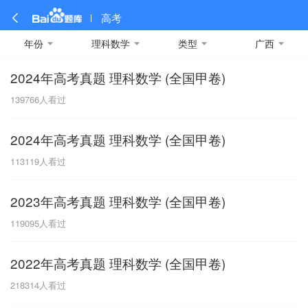
高考
年份
理科数学
类型
广西
2024年高考真题 理科数学 (全国甲卷)
全部
全部
全部
全部
理科数学
真题卷
2019
文科数学
模拟卷
2018
预测卷
2017
物理
139766
人看过
A
名校卷
2016
化学
2015
生物
2014
理综
2013
文综
安徽
2024年高考真题 理科数学 (全国甲卷)
数学
英语
语文
政治
B
113119
人看过
历史
地理
英语B卷
英语A卷
北京
2023年高考真题 理科数学 (全国甲卷)
技术
C
119095
人看过
重庆
2022年高考真题 理科数学 (全国甲卷)
F
218314
人看过
福建