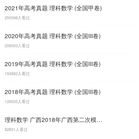
2021年高考真题 理科数学 (全国甲卷)
G
255598
人看过
广东
广西
贵州
甘肃
H
2020年高考真题 理科数学 (全国III卷)
河南
河北
湖南
湖北
209303
人看过
黑龙江
海南
2019年高考真题 理科数学 (全国III卷)
J
193882
人看过
江苏
江西
吉林
2018年高考真题 理科数学 (全国III卷)
L
126535
人看过
辽宁
理科数学 广西2018年广西第二次模拟考试
N
82831
人看过
内蒙古
宁夏