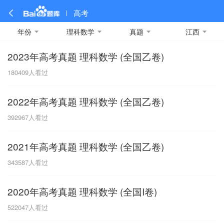
高考
年份
理科数学
真题
江西
2023年高考真题 理科数学 (全国乙卷)
全部
全部
全部
全部
理科数学
真题卷
2019
文科数学
模拟卷
2018
预测卷
2017
物理
180409
人看过
A
名校卷
2016
化学
2015
生物
2014
理综
2013
文综
安徽
2022年高考真题 理科数学 (全国乙卷)
数学
英语
语文
政治
B
392967
人看过
历史
地理
英语B卷
英语A卷
北京
2021年高考真题 理科数学 (全国乙卷)
技术
C
343587
人看过
重庆
2020年高考真题 理科数学 (全国I卷)
F
522047
人看过
福建