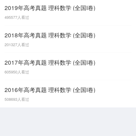
2019年高考真题 理科数学 (全国I卷)
G
495577
人看过
广东
广西
贵州
甘肃
H
2018年高考真题 理科数学 (全国I卷)
河南
河北
湖南
湖北
201327
人看过
黑龙江
海南
2017年高考真题 理科数学 (全国I卷)
J
605950
人看过
江苏
江西
吉林
2016年高考真题 理科数学 (全国I卷)
L
508693
人看过
辽宁
N
内蒙古
宁夏