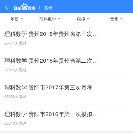
高考
年份
理科数学
模拟
贵州
理科数学 贵州2018年贵州省第三次模拟考试
全部
全部
全部
全部
理科数学
真题卷
2019
文科数学
模拟卷
2018
预测卷
2017
物理
80771
人看过
A
名校卷
2016
化学
2015
生物
2014
理综
2013
文综
安徽
理科数学 贵州2018年贵州省第二次模拟考试
数学
英语
语文
政治
B
87816
人看过
历史
地理
英语B卷
英语A卷
北京
理科数学 贵阳市2017年第三次月考
技术
C
85600
人看过
重庆
理科数学 贵阳市2016年第一次模拟考试
F
65713
人看过
福建