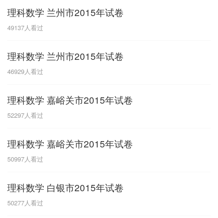
理科数学 兰州市2015年试卷
G
49137
人看过
广东
广西
贵州
甘肃
H
理科数学 兰州市2015年试卷
河南
河北
湖南
湖北
46929
人看过
黑龙江
海南
理科数学 嘉峪关市2015年试卷
J
52297
人看过
江苏
江西
吉林
理科数学 嘉峪关市2015年试卷
L
50997
人看过
辽宁
理科数学 白银市2015年试卷
N
50277
人看过
内蒙古
宁夏