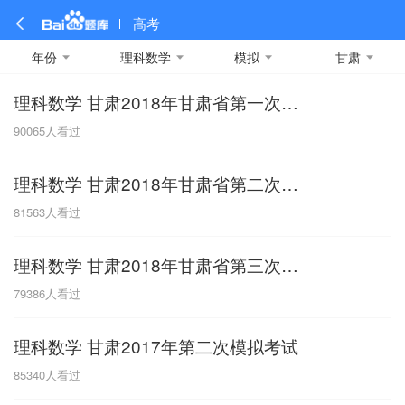
高考
年份
理科数学
模拟
甘肃
理科数学 甘肃2018年甘肃省第一次模拟考试
全部
全部
全部
全部
理科数学
真题卷
2019
文科数学
模拟卷
2018
预测卷
2017
物理
90065
人看过
A
名校卷
2016
化学
2015
生物
2014
理综
2013
文综
安徽
理科数学 甘肃2018年甘肃省第二次模拟考试
数学
英语
语文
政治
B
81563
人看过
历史
地理
英语B卷
英语A卷
北京
理科数学 甘肃2018年甘肃省第三次模拟考试
技术
C
79386
人看过
重庆
理科数学 甘肃2017年第二次模拟考试
F
85340
人看过
福建