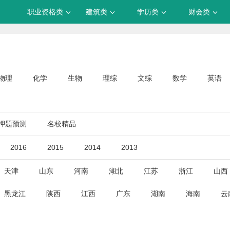
职业资格类
建筑类
学历类
财会类
物理
化学
生物
理综
文综
数学
英语
押题预测
名校精品
2016
2015
2014
2013
天津
山东
河南
湖北
江苏
浙江
山西
黑龙江
陕西
江西
广东
湖南
海南
云