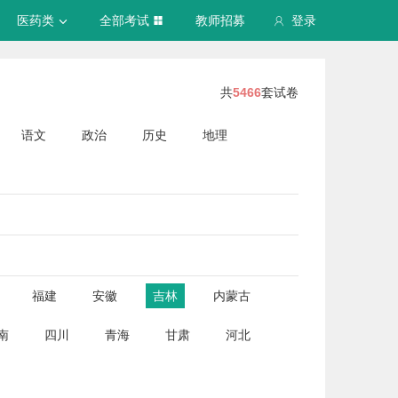
医药类
全部考试
教师招募
登录
共
5466
套试卷
语文
政治
历史
地理
福建
安徽
吉林
内蒙古
南
四川
青海
甘肃
河北