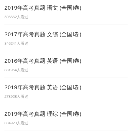
2019年高考真题 语文 (全国I卷)
G
506662
人看过
广东
广西
贵州
甘肃
H
2017年高考真题 文综 (全国I卷)
河南
河北
湖南
湖北
346241
人看过
黑龙江
海南
2016年高考真题 英语 (全国I卷)
J
381954
人看过
江苏
江西
吉林
2019年高考真题 英语 (全国I卷)
L
278928
人看过
辽宁
2019年高考真题 理综 (全国I卷)
N
304923
人看过
内蒙古
宁夏