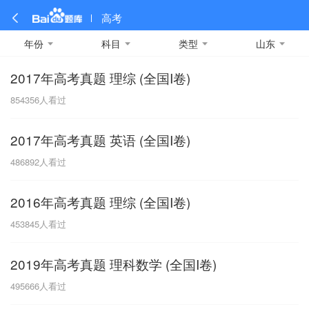
高考
年份
科目
类型
山东
2017年高考真题 理综 (全国I卷)
全部
全部
全部
全部
理科数学
真题卷
2019
文科数学
模拟卷
2018
预测卷
2017
物理
854356
人看过
A
名校卷
2016
化学
2015
生物
2014
理综
2013
文综
安徽
2017年高考真题 英语 (全国I卷)
数学
英语
语文
政治
B
486892
人看过
历史
地理
英语B卷
英语A卷
北京
2016年高考真题 理综 (全国I卷)
技术
C
453845
人看过
重庆
2019年高考真题 理科数学 (全国I卷)
F
495666
人看过
福建