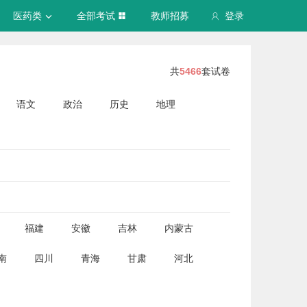
医药类
全部考试
教师招募
登录
共
5466
套试卷
语文
政治
历史
地理
福建
安徽
吉林
内蒙古
南
四川
青海
甘肃
河北