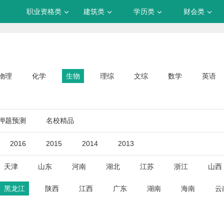
职业资格类
建筑类
学历类
财会类
物理
化学
生物
理综
文综
数学
英语
押题预测
名校精品
2016
2015
2014
2013
天津
山东
河南
湖北
江苏
浙江
山西
黑龙江
陕西
江西
广东
湖南
海南
云