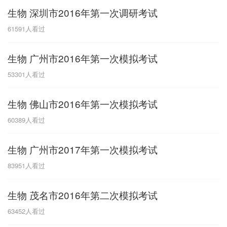
生物 深圳市2016年第一次调研考试
G
61591
人看过
广东
广西
贵州
甘肃
H
生物 广州市2016年第一次模拟考试
河南
河北
湖南
湖北
53301
人看过
黑龙江
海南
生物 佛山市2016年第一次模拟考试
J
60389
人看过
江苏
江西
吉林
生物 广州市2017年第一次模拟考试
L
83951
人看过
辽宁
生物 茂名市2016年第二次模拟考试
N
63452
人看过
内蒙古
宁夏