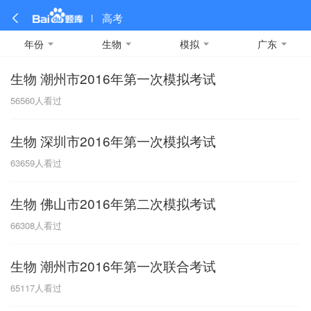
高考
年份
生物
模拟
广东
生物 潮州市2016年第一次模拟考试
全部
全部
全部
全部
理科数学
真题卷
2019
文科数学
模拟卷
2018
预测卷
2017
物理
56560
人看过
A
名校卷
2016
化学
2015
生物
2014
理综
2013
文综
安徽
生物 深圳市2016年第一次模拟考试
数学
英语
语文
政治
B
63659
人看过
历史
地理
英语B卷
英语A卷
北京
生物 佛山市2016年第二次模拟考试
技术
C
66308
人看过
重庆
生物 潮州市2016年第一次联合考试
F
65117
人看过
福建