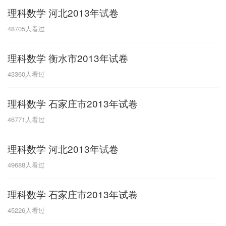
理科数学 河北2013年试卷
G
48705
人看过
广东
广西
贵州
甘肃
H
理科数学 衡水市2013年试卷
河南
河北
湖南
湖北
43360
人看过
黑龙江
海南
理科数学 石家庄市2013年试卷
J
46771
人看过
江苏
江西
吉林
理科数学 河北2013年试卷
L
49688
人看过
辽宁
理科数学 石家庄市2013年试卷
N
45226
人看过
内蒙古
宁夏