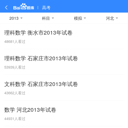
高考
2013
科目
模拟
河北
理科数学 衡水市2013年试卷
全部
全部
全部
全部
理科数学
真题卷
2019
文科数学
模拟卷
2018
预测卷
2017
物理
48681
人看过
A
名校卷
2016
化学
2015
生物
2014
理综
2013
文综
安徽
理科数学 石家庄市2013年试卷
数学
英语
语文
政治
B
53939
人看过
历史
地理
英语B卷
英语A卷
北京
文科数学 石家庄市2013年试卷
技术
C
43662
人看过
重庆
数学 河北2013年试卷
F
44931
人看过
福建