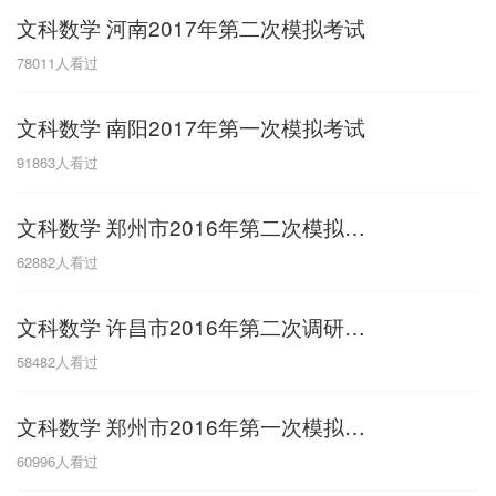
文科数学 河南2017年第二次模拟考试
G
78011
人看过
广东
广西
贵州
甘肃
H
文科数学 南阳2017年第一次模拟考试
河南
河北
湖南
湖北
91863
人看过
黑龙江
海南
文科数学 郑州市2016年第二次模拟考试
J
62882
人看过
江苏
江西
吉林
文科数学 许昌市2016年第二次调研考试
L
58482
人看过
辽宁
文科数学 郑州市2016年第一次模拟考试
N
60996
人看过
内蒙古
宁夏