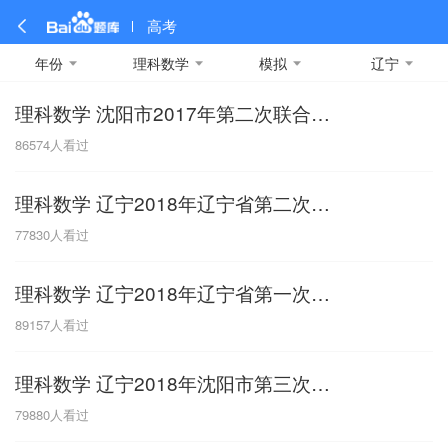
高考
年份
理科数学
模拟
辽宁
理科数学 沈阳市2017年第二次联合考试
全部
全部
全部
全部
理科数学
真题卷
2019
文科数学
模拟卷
2018
预测卷
2017
物理
86574
人看过
A
名校卷
2016
化学
2015
生物
2014
理综
2013
文综
安徽
理科数学 辽宁2018年辽宁省第二次模拟考试
数学
英语
语文
政治
B
77830
人看过
历史
地理
英语B卷
英语A卷
北京
理科数学 辽宁2018年辽宁省第一次模拟考试
技术
C
89157
人看过
重庆
理科数学 辽宁2018年沈阳市第三次模拟考试
F
79880
人看过
福建