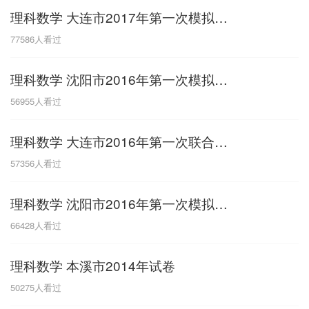
理科数学 大连市2017年第一次模拟考试
G
77586
人看过
广东
广西
贵州
甘肃
H
理科数学 沈阳市2016年第一次模拟考试
河南
河北
湖南
湖北
56955
人看过
黑龙江
海南
理科数学 大连市2016年第一次联合考试
J
57356
人看过
江苏
江西
吉林
理科数学 沈阳市2016年第一次模拟考试
L
66428
人看过
辽宁
理科数学 本溪市2014年试卷
N
50275
人看过
内蒙古
宁夏