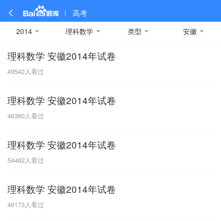
高考
2014
理科数学
类型
安徽
理科数学 安徽2014年试卷
全部
全部
全部
全部
理科数学
真题卷
2019
文科数学
模拟卷
2018
预测卷
2017
物理
49542
人看过
A
名校卷
2016
化学
2015
生物
2014
理综
2013
文综
安徽
理科数学 安徽2014年试卷
数学
英语
语文
政治
B
46360
人看过
历史
地理
英语B卷
英语A卷
北京
理科数学 安徽2014年试卷
技术
C
54462
人看过
重庆
理科数学 安徽2014年试卷
F
46173
人看过
福建