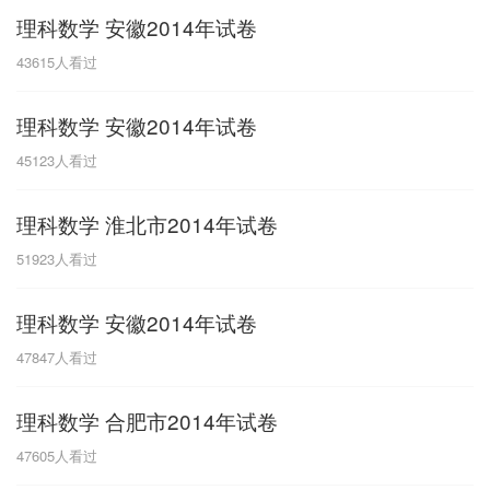
理科数学 安徽2014年试卷
G
43615
人看过
广东
广西
贵州
甘肃
H
理科数学 安徽2014年试卷
河南
河北
湖南
湖北
45123
人看过
黑龙江
海南
理科数学 淮北市2014年试卷
J
51923
人看过
江苏
江西
吉林
理科数学 安徽2014年试卷
L
47847
人看过
辽宁
理科数学 合肥市2014年试卷
N
47605
人看过
内蒙古
宁夏