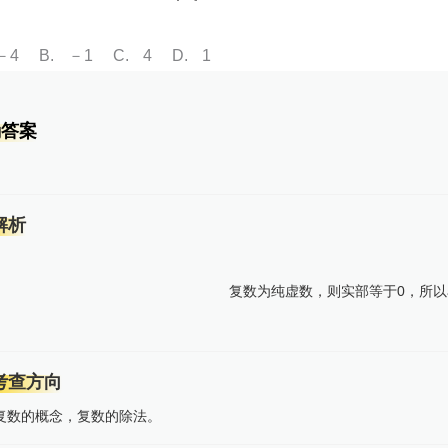
－4
B
－1
C
4
D
1
确答案
解析
复数为纯虚数，则实部等于0，所以a=
考查方向
复数的概念，复数的除法。