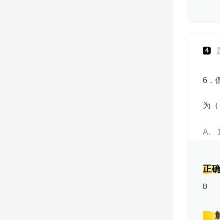
4
6．
为
A
正
B