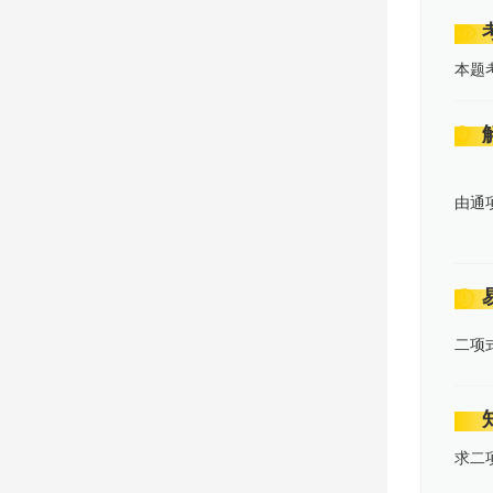
本题
由通
二项
求二