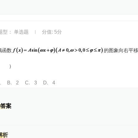
题型： 单选题
分值: 5分
|
偶函数
的图象向右平
（ ）
1
B
2
C
3
D
4
确答案
解析