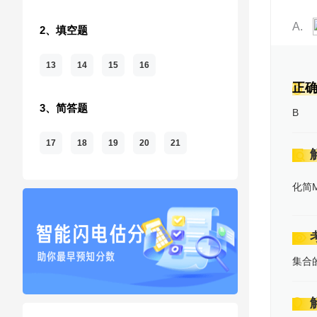
A
2、填空题
13
14
15
16
正
3、简答题
B
17
18
19
20
21
化简M=
集合