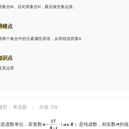
简集合M。后化简集合N，最后做交集运算。
易错点
将两个集合中的元素属性弄混，从而错选答案A
知识点
及其运算
题型： 单选题
分值: 5分
|
 设i是虚数单位，若复数
（
）是纯虚数，则实数
的