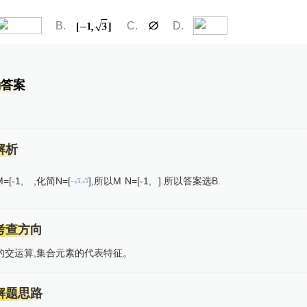
B
C
D
确答案
解析
[-1,
,化简N=[
],所以M
N=[-1,
].所以答案选B.
考查方向
的交运算,集合元素的代表特征。
解题思路