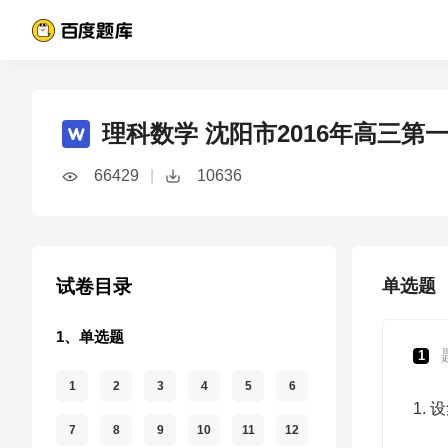
理科数学 沈阳市2016年高三第
66429
|
10636
试卷目录
单选题
1、单选题
1
1
2
3
4
5
6
1. 
7
8
9
10
11
12