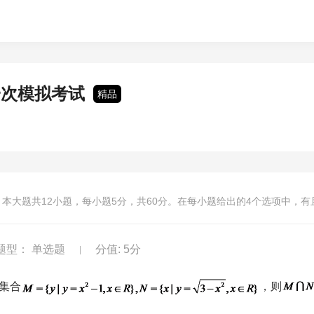
一次模拟考试
精品
本大题共
12
小题，每小题
5
分，共
60
分。在每小题给出的4个选项中，有
题型： 单选题
分值: 5分
|
设集合
，则