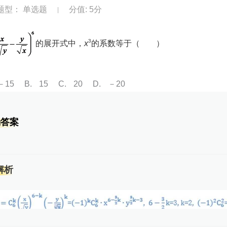
题型： 单选题
分值: 5分
|
3
的展开式中，
x
的系数等于（ ）
－15
B
15
C
20
D
－20
确答案
解析