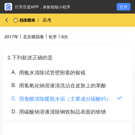
打开百度APP，体验智能小程序
打开
高考
2017年
北京模拟卷
化学
6分
2.下列叙述正确的是
A
用氨水清除试管壁附着的银镜
B
用氢氧化钠溶液清洗沾在皮肤上的苯酚
C
用食醋清除暖瓶水垢（主要成分碳酸钙）
D
用碳酸钠溶液清除钢铁制品表面的铁锈