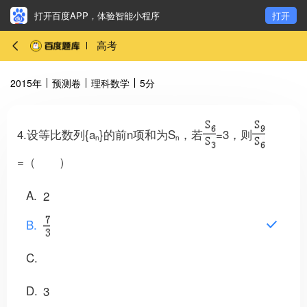
打开百度APP，体验智能小程序
打开
高考
2015年
预测卷
理科数学
5分
4.设等比数列{a
}的前n项和为S
，若
=3，则
n
n
=（ ）
A
2
B
C
D
3